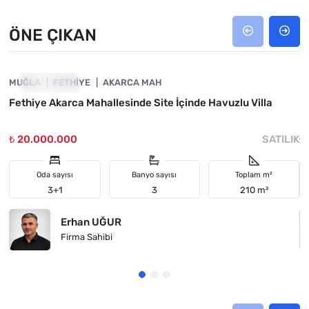
ÖNE ÇIKAN
4800-1010
MUĞLA
ÖNE ÇIKAN
FETHIYE
AKARCA MAH
M
Fethiye Akarca Mahallesinde Site İçinde Havuzlu Villa
K
₺ 20.000.000
SATILIK
₺
Oda sayısı
Banyo sayısı
Toplam m²
3+1
3
210 m²
Erhan UĞUR
Firma Sahibi