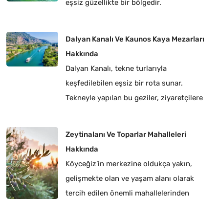
eşsiz güzellikte bir bölgedir.
Dalyan Kanalı Ve Kaunos Kaya Mezarları
Hakkında
Dalyan Kanalı, tekne turlarıyla
keşfedilebilen eşsiz bir rota sunar.
Tekneyle yapılan bu geziler, ziyaretçilere
sazlıklar arasında sakin bir yolculuk yapma
imkânı tanır.
Zeytinalanı Ve Toparlar Mahalleleri
Hakkında
Köyceğiz’in merkezine oldukça yakın,
gelişmekte olan ve yaşam alanı olarak
tercih edilen önemli mahallelerinden
Zeytinalanı ve Toparlar.