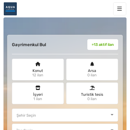
Gayrimenkul Bul
13 aktif ilan
Konut
Arsa
12 ilan
0 ilan
İşyeri
Turistik tesis
1 ilan
0 ilan