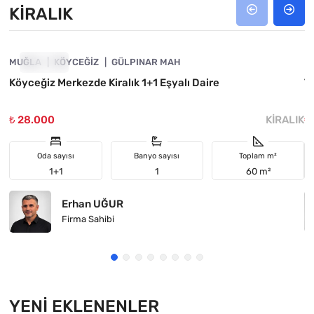
KIRALIK
4800-1022
MUĞLA
KIRALIK
KÖYCEĞIZ
GÜLPINAR MAH
M
Köyceğiz Merkezde Kiralık 1+1 Eşyalı Daire
T
₺ 28.000
KIRALIK
₺
Oda sayısı
Banyo sayısı
Toplam m²
1+1
1
60 m²
Erhan UĞUR
Firma Sahibi
YENI EKLENENLER