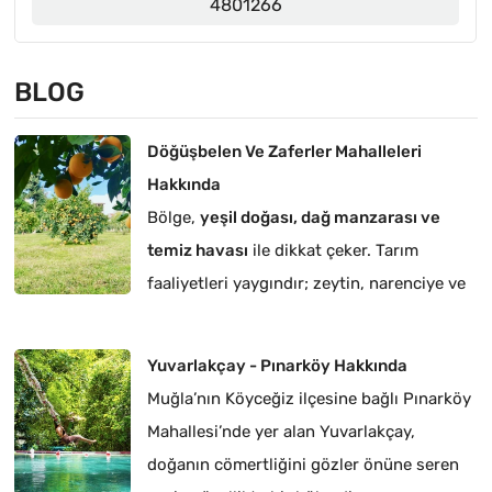
4801266
BLOG
Döğüşbelen Ve Zaferler Mahalleleri
Hakkında
Bölge,
yeşil doğası, dağ manzarası ve
temiz havası
ile dikkat çeker. Tarım
faaliyetleri yaygındır; zeytin, narenciye ve
sebze üretimi yapılmaktadır.
Yuvarlakçay - Pınarköy Hakkında
Muğla’nın Köyceğiz ilçesine bağlı Pınarköy
Mahallesi’nde yer alan Yuvarlakçay,
doğanın cömertliğini gözler önüne seren