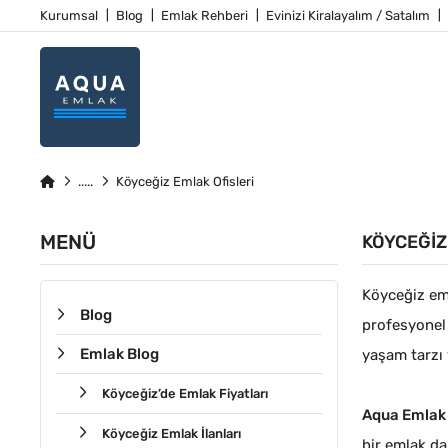
Kurumsal
Blog
Emlak Rehberi
Evinizi Kiralayalım / Satalım
Köyceğiz Emlak Ofisleri
MENÜ
KÖYCEĞIZ
Köyceğiz eml
Blog
profesyonel 
Emlak Blog
yaşam tarzı 
Köyceğiz’de Emlak Fiyatları
Aqua Emlak
Köyceğiz Emlak İlanları
bir emlak da