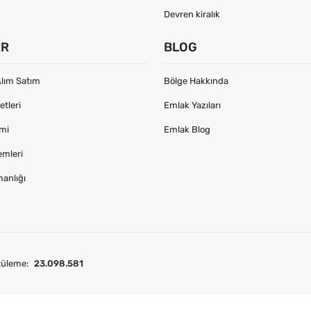
Devren kiralık
ER
BLOG
lım Satım
Bölge Hakkında
tleri
Emlak Yazıları
imi
Emlak Blog
emleri
manlığı
tüleme:
23.098.581