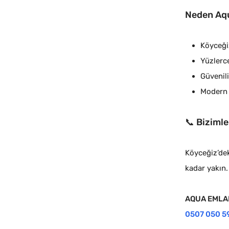
Neden Aq
Köyceği
Yüzlerce
Güvenili
Modern d
📞
Bizimle
Köyceğiz’dek
kadar yakın.
AQUA EMLA
0507 050 5