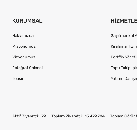
KURUMSAL
HIZMETL
Hakkımızda
Gayrimenkul A
Misyonumuz
Kiralama Hizme
Vizyonumuz
Portföy Yönet
Fotoğraf Galerisi
Tapu Takip İşl
İletişim
Yatırım Danış
Aktif Ziyaretçi:
79
Toplam Ziyaretçi:
15.479.724
Toplam Görün