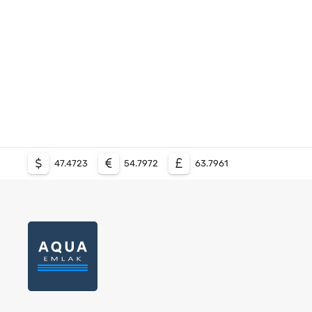
47.4723
54.7972
63.7961