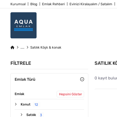
Kurumsal
Blog
Emlak Rehberi
Evinizi Kiralayalım / Satalım
Satılık Köşk & konak
FILTRELE
SATILIK 
0 kayıt bulu
Emlak Türü
Emlak
Hepsini Göster
Konut
12
Satılık
3