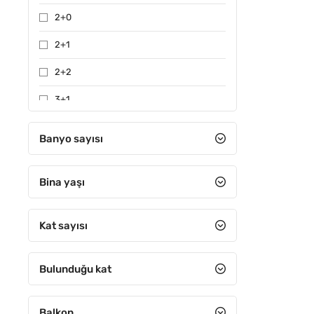
2+0
2+1
2+2
3+1
3+2
Banyo sayısı
4+1
Bina yaşı
4+2
4+3
Kat sayısı
4+4
5+1
Bulunduğu kat
5+2
Balkon