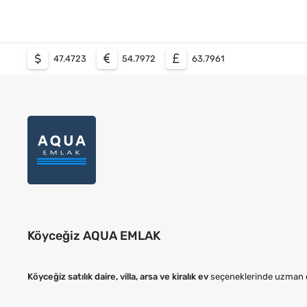
47.4723
54.7972
63.7961
Köyceğiz AQUA EMLAK
Köyceğiz satılık daire, villa, arsa ve kiralık ev
seçeneklerinde uzman de