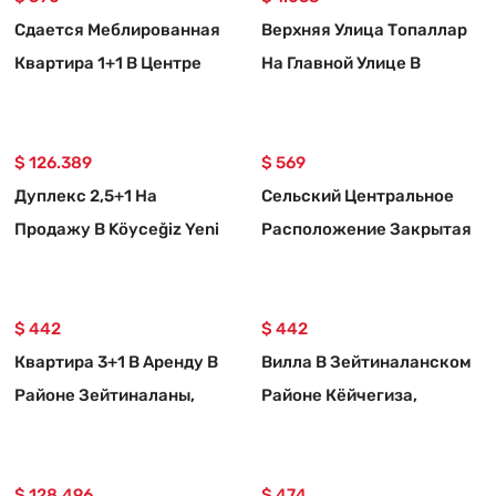
Сдается Меблированная
Верхняя Улица Топаллар
Квартира 1+1 В Центре
На Главной Улице В
Кёйджегиза
Аренду Магазин /
Торговое Помещение
$ 126.389
$ 569
Дуплекс 2,5+1 На
Сельский Центральное
Продажу В Köyceğiz Yeni
Расположение Закрытая
Mah.
Балконная И
Кондиционированная 1+1
$ 442
Квартира
$ 442
Квартира 3+1 В Аренду В
Вилла В Зейтиналанском
Районе Зейтиналаны,
Районе Кёйчегиза,
Кёйджегиз.
Широкая Аренда 3+1
Комнатная Квартира
$ 128.496
$ 474