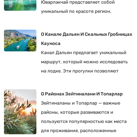
Юварлакчай представляет собой
уникальный по красоте регион,
раскрывающий щедрость природы.
О Канале Дальян И Скальных Гробницах
Кауноса
Канал Дальян предлагает уникальный
маршрут, который можно исследовать
на лодке. Эти прогулки позволяют
посетителям совершить спокойное
путешествие по камышам.
О Районах Зейтиналани И Топарлар
Зейтиналаны и Топарлар — важные
районы, которые развиваются и
пользуются популярностью как места
для проживания, расположенные