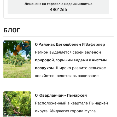
Лицензия на торговлю недвижимостью
4801266
БЛОГ
О Районах Дёгюшбелен И Заферлер
Регион выделяется своей
зеленой
природой, горными видами и чистым
воздухом
. Широко развито сельское
хозяйство; ведется выращивание
оливок, цитрусовых и овощей.
О Юварлакчай - Пынаркей
Расположенный в квартале Пынаркёй
округа Кёйджегиз города Мугла,