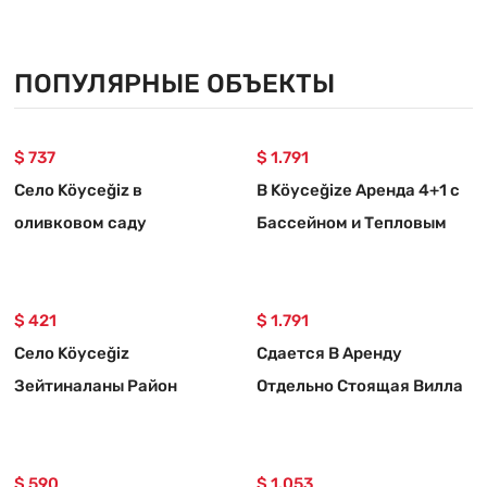
Ешилькёй, Кёйджегиз
Балконная И
Кондиционированная 1+1
Квартира
ПОПУЛЯРНЫЕ ОБЪЕКТЫ
$ 737
$ 1.791
Село Köyceğiz в
В Köyceğizе Аренда 4+1 с
оливковом саду
Бассейном и Тепловым
Зейтinalанда
Насосом Отдельная
Меблированная Арендная
Вилла
Отдельностоящая Дом
$ 421
$ 1.791
Село Köyceğiz
Сдается В Аренду
Зейтиналаны Район
Отдельно Стоящая Вилла
Арендная Садовая
4+1 С Бассейном И
Многоквартирный Дом
Тепловым Насосом В
$ 590
Кёйджегизе.
$ 1.053