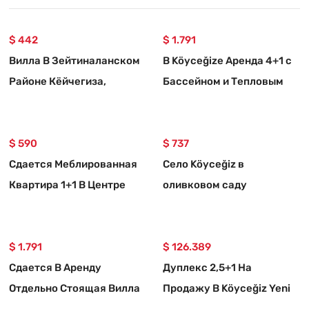
$ 442
$ 1.791
Вилла В Зейтиналанском
В Köyceğizе Аренда 4+1 с
Районе Кёйчегиза,
Бассейном и Тепловым
Широкая Аренда 3+1
Насосом Отдельная
Комнатная Квартира
Вилла
$ 590
$ 737
Сдается Меблированная
Село Köyceğiz в
Квартира 1+1 В Центре
оливковом саду
Кёйджегиза
Зейтinalанда
Меблированная Арендная
$ 1.791
Отдельностоящая Дом
$ 126.389
Сдается В Аренду
Дуплекс 2,5+1 На
Отдельно Стоящая Вилла
Продажу В Köyceğiz Yeni
4+1 С Бассейном И
Mah.