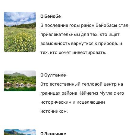
совсем рядом с центром Кёйджегиза.
О Бейобе
В последние годы район Бейобасы стал
привлекательным для тех, кто ищет
возможность вернуться к природе, и
тех, кто хочет инвестировать..
О Султание
Это естественный тепловой центр на
границах района Кёйчегиз Мугла с его
историческим и исцеляющим
источником.
О Экинчике