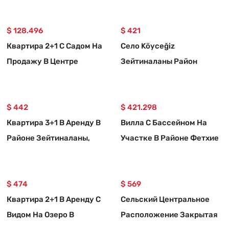
Тепловым Насосом В
Кёйджегизе.
$ 128.496
$ 421
Квартира 2+1 С Садом На
Село Köyceğiz
Продажу В Центре
Зейтиналаны Район
Кёйджегиза
Арендная Садовая
Многоквартирный Дом
$ 442
$ 421.298
Квартира 3+1 В Аренду В
Вилла С Бассейном На
Районе Зейтиналаны,
Участке В Районе Фетхие
Кёйджегиз.
Акарджа
$ 474
$ 569
Квартира 2+1 В Аренду С
Сельский Центральное
Видом На Озеро В
Расположение Закрытая