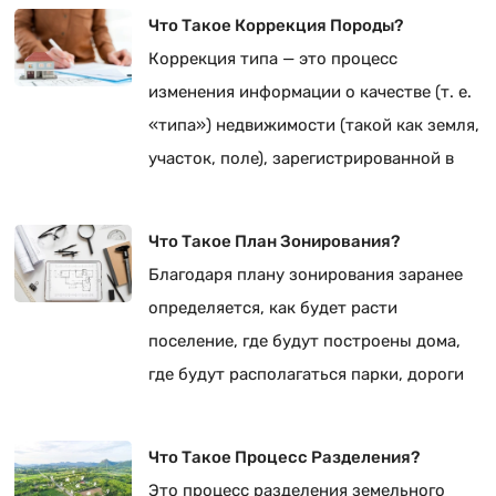
бедствий (DASK).
Что Такое Коррекция Породы?
Коррекция типа — это процесс
изменения информации о качестве (т. е.
«типа») недвижимости (такой как земля,
участок, поле), зарегистрированной в
земельном кадастре, для отражения
фактической ситуации.
Что Такое План Зонирования?
Благодаря плану зонирования заранее
определяется, как будет расти
поселение, где будут построены дома,
где будут располагаться парки, дороги
или школьные территории.
Что Такое Процесс Разделения?
Это процесс разделения земельного