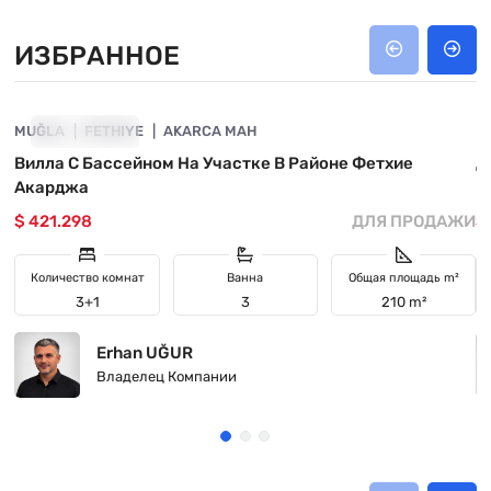
ИЗБРАННОЕ
4800-1010
MUĞLA
ИЗБРАННОЕ
FETHIYE
AKARCA MAH
M
Вилла С Бассейном На Участке В Районе Фетхие
Д
Акарджа
$ 421.298
ДЛЯ ПРОДАЖИ
$
Количество комнат
Ванна
Общая площадь m²
3+1
3
210 m²
Erhan UĞUR
Владелец Компании