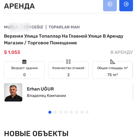
АРЕНДА
4800-1033
MUĞLA
АРЕНДА
KÖYCEĞIZ
TOPARLAR MAH
M
Верхняя Улица Топаллар На Главной Улице В Аренду
К
Магазин / Торговое Помещение
К
$ 1.053
В АРЕНДУ
$
Возраст здания
Количество этажей
Общая площадь m²
0
2
75 m²
Erhan UĞUR
Владелец Компании
НОВЫЕ ОБЪЕКТЫ