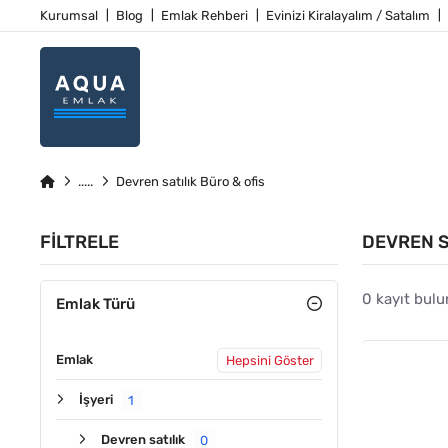
Kurumsal
Blog
Emlak Rehberi
Evinizi Kiralayalım / Satalım
Devren satılık Büro & ofis
FILTRELE
DEVREN S
0 kayıt bulu
Emlak Türü
Emlak
Hepsini Göster
İşyeri
1
Devren satılık
0