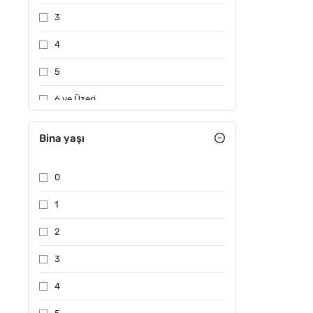
3
4
5
6 ve Üzeri
Bina yaşı
0
1
2
3
4