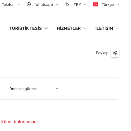
Telefon
Whatsapp
TRY
Türkçe
TURISTIK TESIS
HIZMETLER
İLETIŞIM
Paylaş:
:
Önce en güncel
ul ilanı bulunamadı.