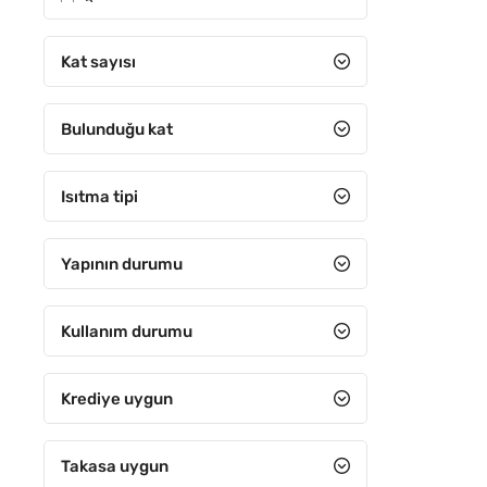
5
6-10 arası
Kat sayısı
11-15 arası
Bulunduğu kat
16-20 arası
21-25 arası
Isıtma tipi
26-30 arası
31 ve Üzeri
Yapının durumu
Kullanım durumu
Krediye uygun
Takasa uygun