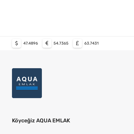
47.4896
54.7365
63.7431
Köyceğiz AQUA EMLAK